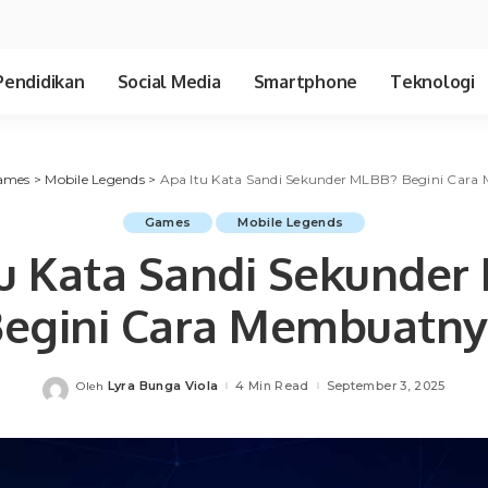
Pendidikan
Social Media
Smartphone
Teknologi
ames
>
Mobile Legends
>
Apa Itu Kata Sandi Sekunder MLBB? Begini Car
Games
Mobile Legends
tu Kata Sandi Sekunder
egini Cara Membuatn
Lyra Bunga Viola
4 Min Read
September 3, 2025
Oleh
Posted
by