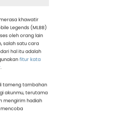
merasa khawatir
obile Legends (MLBB)
ses oleh orang lain
h, salah satu cara
ari hal itu adalah
gunakan
fitur kata
r
.
 jadi tameng tambahan
gi akunmu, terutama
in mengirim hadiah
g mencoba