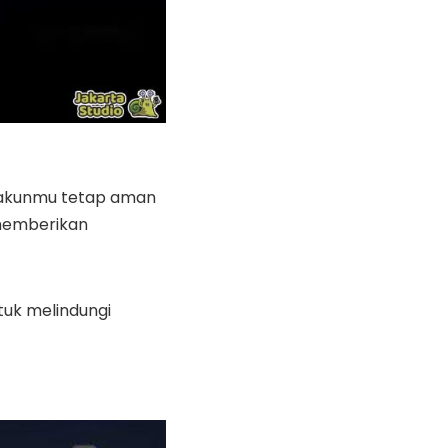
n akunmu tetap aman
memberikan
tuk melindungi