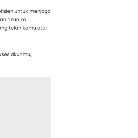
efisien untuk menjaga
tan akun ke
ang telah kamu atur
kses akunmu,