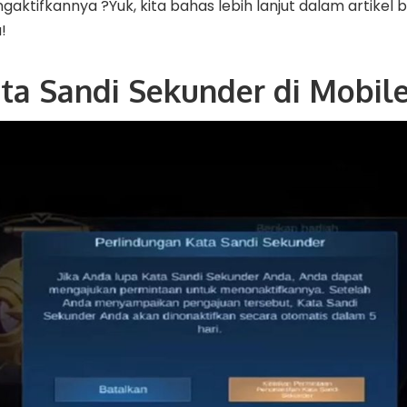
tifkannya ?Yuk, kita bahas lebih lanjut dalam artikel beri
!
ata Sandi Sekunder di Mobil