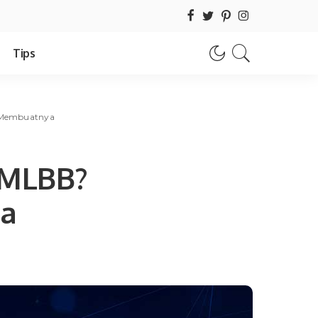
Tips
a Membuatnya
 MLBB?
ya