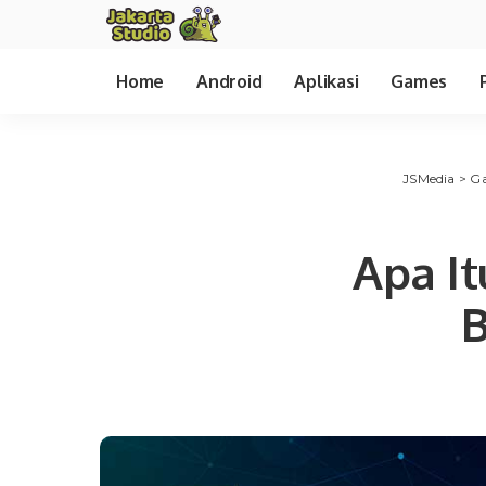
Home
Android
Aplikasi
Games
JSMedia
>
G
Apa I
B