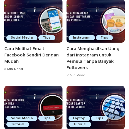
Social Media
Tips
Instagram
Tips
Cara Melihat Email
Cara Menghasilkan Uang
Facebook Sendiri Dengan
dari Instagram untuk
Mudah
Pemula Tanpa Banyak
Followers
5 Min Read
7 Min Read
Social Media
Tips
Laptop
Tips
Tutorial
Tutorial