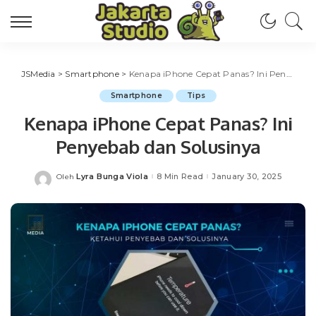
JSMedia
>
Smartphone
>
Kenapa iPhone Cepat Panas? Ini Penyebab dan Solusinya
Smartphone
Tips
Kenapa iPhone Cepat Panas? Ini
Penyebab dan Solusinya
Lyra Bunga Viola
8 Min Read
January 30, 2025
Oleh
Posted
by