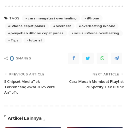
cara mengatasi overheating
iPhone
TAGS:
iPhone cepat panas
overheat
overheating iPhone
penyebab iPhone cepat panas
solusi iPhone overheating
Tips
tutorial
0
SHARES
PREVIOUS ARTICLE
NEXT ARTICLE
5 Chipset MediaTek
Cara Mudah Membuat Playlist
Terkencang Awal 2025 Versi
di Spotify, Cek Disini!
AnTuTu
Artikel Lainnya