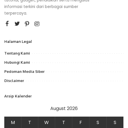
tutorial, gadget, pendidikan serta mengulas
informasi terkini dari berbagai sumber
terpercaya.
Halaman Legal
Tentang Kami
Hubungi Kami
Pedoman Media Siber
Disclaimer
Arsip Kalender
August 2026
M
T
W
T
F
S
S