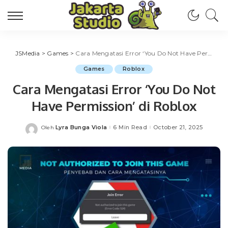
JSMedia
>
Games
>
Cara Mengatasi Error ‘You Do Not Have Permission’ di Roblox
Games
Roblox
Cara Mengatasi Error ‘You Do Not
Have Permission’ di Roblox
Lyra Bunga Viola
6 Min Read
October 21, 2025
Oleh
Posted
by