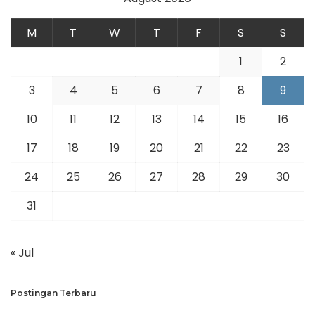
M
T
W
T
F
S
S
1
2
3
4
5
6
7
8
9
10
11
12
13
14
15
16
17
18
19
20
21
22
23
24
25
26
27
28
29
30
31
« Jul
Postingan Terbaru