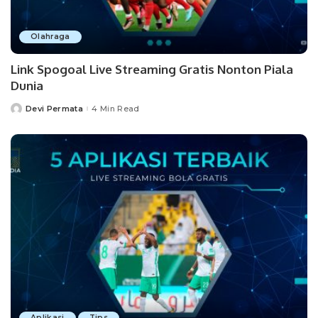
Olahraga
Link Spogoal Live Streaming Gratis Nonton Piala
Dunia
Devi Permata
4 Min Read
Posted
by
Aplikasi
Tips