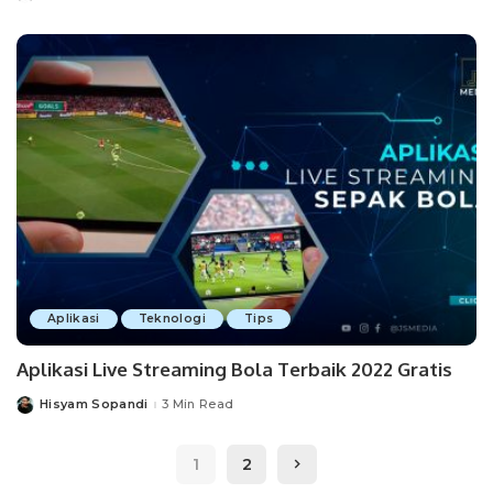
by
Aplikasi
Teknologi
Tips
Aplikasi Live Streaming Bola Terbaik 2022 Gratis
Hisyam Sopandi
3 Min Read
Posted
by
1
2