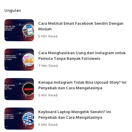
Ungulan
Cara Melihat Email Facebook Sendiri Dengan
Mudah
5 Min Read
Cara Menghasilkan Uang dari Instagram untuk
Pemula Tanpa Banyak Followers
7 Min Read
Kenapa Instagram Tidak Bisa Upload Story? Ini
Penyebab dan Cara Mengatasinya
5 Min Read
Keyboard Laptop Mengetik Sendiri? Ini
Penyebab dan Cara Mengatasinya
5 Min Read