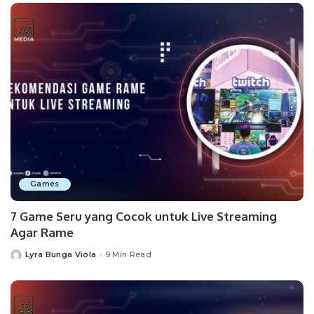
Games
7 Game Seru yang Cocok untuk Live Streaming
Agar Rame
Lyra Bunga Viola
9 Min Read
Posted
by