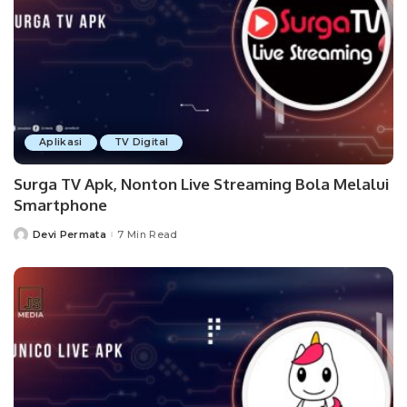
Aplikasi
TV Digital
Surga TV Apk, Nonton Live Streaming Bola Melalui
Smartphone
Devi Permata
7 Min Read
Posted
by