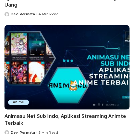
Uang
Devi Permata
4 Min Read
Posted
by
Anime
Animasu Net Sub Indo, Aplikasi Streaming Animte
Terbaik
Devi Permata
5 Min Read
Posted