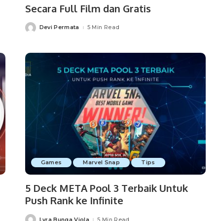
Secara Full Film dan Gratis
Devi Permata
5 Min Read
Posted
by
Games
Marvel Snap
Tips
5 Deck META Pool 3 Terbaik Untuk
Push Rank ke Infinite
Lyra Bunga Viola
5 Min Read