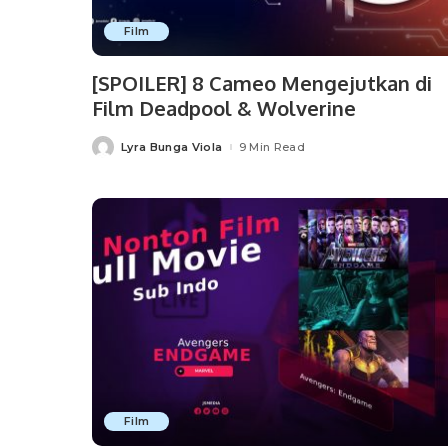
Film
[SPOILER] 8 Cameo Mengejutkan di
Film Deadpool & Wolverine
Lyra Bunga Viola
9 Min Read
Posted
by
Film