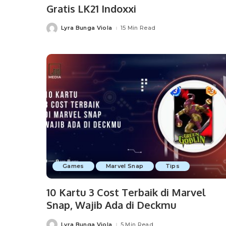
Gratis LK21 Indoxxi
Lyra Bunga Viola
15 Min Read
Posted
by
Games
Marvel Snap
Tips
10 Kartu 3 Cost Terbaik di Marvel
Snap, Wajib Ada di Deckmu
Lyra Bunga Viola
5 Min Read