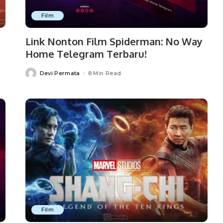
Film
Link Nonton Film Spiderman: No Way
Home Telegram Terbaru!
Devi Permata
8 Min Read
Posted
by
Film