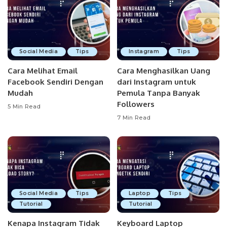
Social Media
Tips
Instagram
Tips
Cara Melihat Email
Cara Menghasilkan Uang
Facebook Sendiri Dengan
dari Instagram untuk
Mudah
Pemula Tanpa Banyak
Followers
5 Min Read
7 Min Read
Social Media
Tips
Laptop
Tips
Tutorial
Tutorial
Kenapa Instagram Tidak
Keyboard Laptop