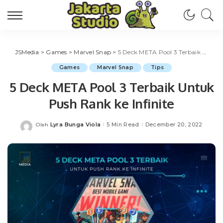
JSMedia
>
Games
>
Marvel Snap
>
5 Deck META Pool 3 Terbaik Untuk Push Rank ke Infinite
Games
Marvel Snap
Tips
5 Deck META Pool 3 Terbaik Untuk
Push Rank ke Infinite
Lyra Bunga Viola
5 Min Read
December 20, 2022
Oleh
Posted
by