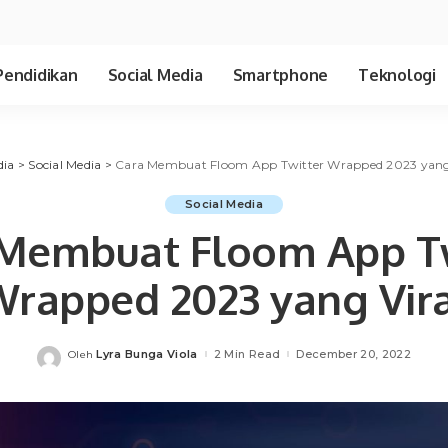
Pendidikan
Social Media
Smartphone
Teknologi
dia
>
Social Media
>
Cara Membuat Floom App Twitter Wrapped 2023 yang
Social Media
 Membuat Floom App Tw
rapped 2023 yang Vir
Lyra Bunga Viola
2 Min Read
December 20, 2022
Oleh
Posted
by