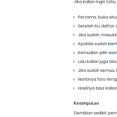
Jika kalian ingin tahu
Pertama, buka sit
Setelah itu, dafta
Jika sudah, masukka
Apabila sudah
berh
Kemudian pilih
war
Lalu kalian juga bi
Jika sudah semua, 
Nantinya foto Wrap
Hasilnya bisa kalia
Kesimpulan
Demikian sedikit pe