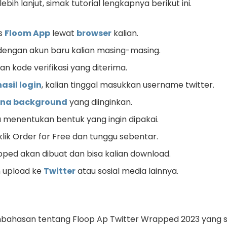
 lebih lanjut, simak tutorial lengkapnya berikut ini.
us
Floom App
lewat
browser
kalian.
r dengan akun baru kalian masing-masing.
n kode verifikasi yang diterima.
asil login
, kalian tinggal masukkan username twitter.
na background
yang diinginkan.
sa menentukan bentuk yang ingin dipakai.
klik Order for Free dan tunggu sebentar.
ped akan dibuat dan bisa kalian download.
n upload ke
Twitter
atau sosial media lainnya.
mbahasan tentang Floop Ap Twitter Wrapped 2023 yang