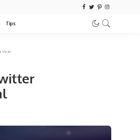
Tips
 Viral
itter
al