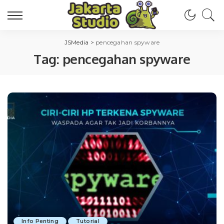
JSMedia
>
pencegahan spyware
Tag:
pencegahan spyware
Info Penting
Tutorial