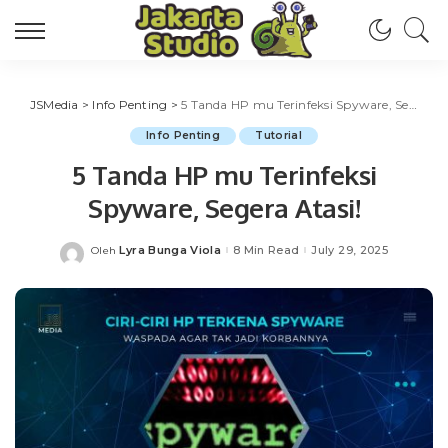
JSMedia
>
Info Penting
>
5 Tanda HP mu Terinfeksi Spyware, Segera Atasi!
Info Penting
Tutorial
5 Tanda HP mu Terinfeksi
Spyware, Segera Atasi!
Lyra Bunga Viola
8 Min Read
July 29, 2025
Oleh
Posted
by