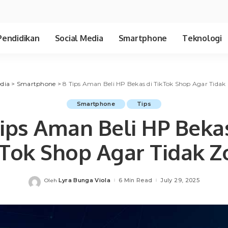
Pendidikan
Social Media
Smartphone
Teknologi
dia
>
Smartphone
>
8 Tips Aman Beli HP Bekas di TikTok Shop Agar Tidak
Smartphone
Tips
Tips Aman Beli HP Bekas
kTok Shop Agar Tidak Z
Lyra Bunga Viola
6 Min Read
July 29, 2025
Oleh
Posted
by