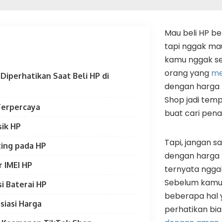
Mau beli HP be
tapi nggak ma
kamu nggak se
orang yang
me
Diperhatikan Saat Beli HP di
dengan harga m
Shop jadi tem
 Terpercaya
buat cari pen
sik HP
Tapi, jangan 
ting pada HP
dengan harga
 IMEI HP
ternyata nggak
Sebelum kamu 
si Baterai HP
beberapa hal 
siasi Harga
perhatikan bi