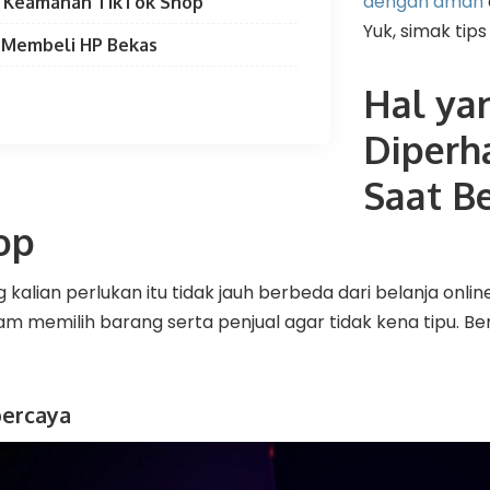
dengan aman
r Keamanan TikTok Shop
Yuk, simak tip
o Membeli HP Bekas
Hal ya
Diperh
Saat Be
op
 kalian perlukan itu tidak jauh berbeda dari belanja onl
alam memilih barang serta penjual agar tidak kena tipu. Be
percaya