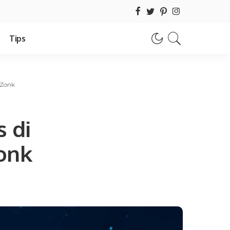
Tips
 Zonk
 di
onk