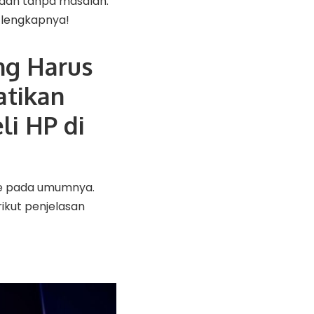
dan tanpa masalah.
s lengkapnya!
ng Harus
atikan
li HP di
ine pada umumnya.
rikut penjelasan