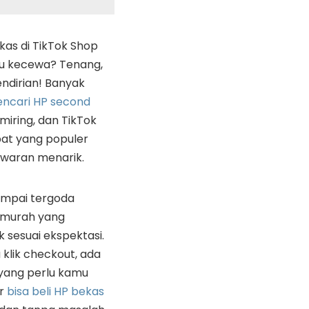
kas di TikTok Shop
u kecewa? Tenang,
ndirian! Banyak
ncari HP second
iring, dan TikTok
pat yang populer
awaran menarik.
sampai tergoda
 murah yang
 sesuai ekspektasi.
klik checkout, ada
yang perlu kamu
ar
bisa beli HP bekas