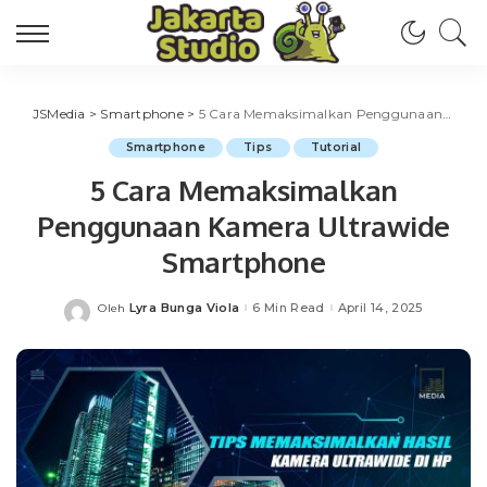
JSMedia
>
Smartphone
>
5 Cara Memaksimalkan Penggunaan Kamera Ultrawide Smartphone
Smartphone
Tips
Tutorial
5 Cara Memaksimalkan
Penggunaan Kamera Ultrawide
Smartphone
Lyra Bunga Viola
6 Min Read
April 14, 2025
Oleh
Posted
by