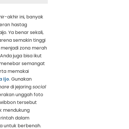
ir-akhir ini, banyak
weran hastag
jo. Ya benar sekali,
arena semakin tinggi
s menjadi zona merah
Anda juga bisa ikut
i menebar semangat
erta memakai
 Ijo
. Gunakan
hare
di jejaring
social
rakan unggah foto
twibbon tersebut
uk mendukung
rintah dalam
a untuk berbenah.