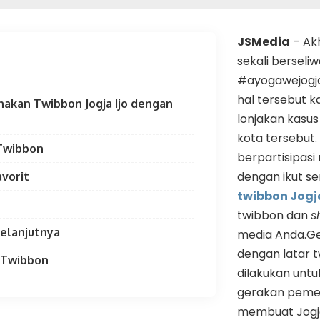
JSMedia
– Akh
sekali berseli
#ayogawejogjai
hal tersebut k
akan Twibbon Jogja Ijo dengan
lonjakan kasu
kota tersebut. 
 Twibbon
berpartisipas
dengan ikut s
avorit
twibbon Jogja
twibbon dan
s
Selanjutnya
media Anda.Ge
dengan latar 
l Twibbon
dilakukan unt
gerakan peme
membuat Jogj