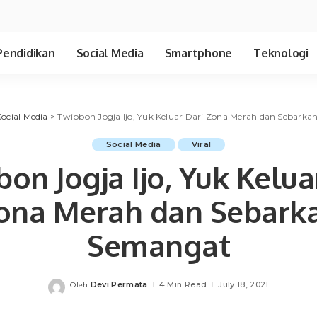
Pendidikan
Social Media
Smartphone
Teknologi
Social Media
>
Twibbon Jogja Ijo, Yuk Keluar Dari Zona Merah dan Sebark
Social Media
Viral
on Jogja Ijo, Yuk Kelua
ona Merah dan Sebark
Semangat
Devi Permata
4 Min Read
July 18, 2021
Oleh
Posted
by