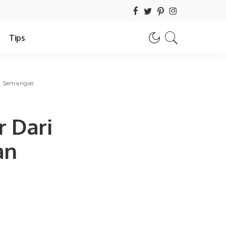
Tips
an Semangat
r Dari
an