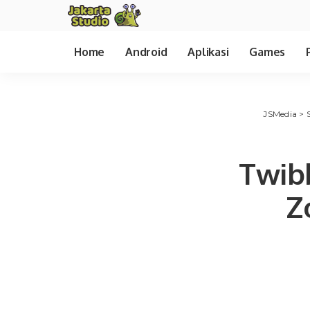
Home
Android
Aplikasi
Games
JSMedia
>
Twibb
Z