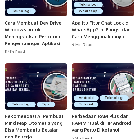
Teknologi
Teknologi
Whatsapp
Cara Membuat Dev Drive
Apa Itu Fitur Chat Lock di
Windows untuk
WhatsApp? Ini Fungsi dan
Meningkatkan Performa
Cara Menggunakannya
Pengembangan Aplikasi
4 Min Read
5 Min Read
Android
Teknologi
Teknologi
Tips
Tutorial
Rekomendasi AI Pembuat
Perbedaan RAM Plus dan
Mind Map Otomatis yang
RAM Virtual di HP Android
Bisa Membantu Belajar
yang Perlu Diketahui
dan Bekerja
5 Min Read