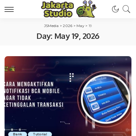
JSMedia
>
2026
>
May
>
19
Day:
May 19, 2026
Bank
Tutorial