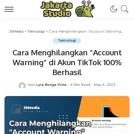
JSMedia
>
Teknologi
>
Cara Menghilangkan “Account Warning” di Akun TikTok 100% Berhasil
Teknologi
Cara Menghilangkan “Account
Warning” di Akun TikTok 100%
Berhasil
Lyra Bunga Viola
4 Min Read
May 4, 2022
Oleh
Posted
by