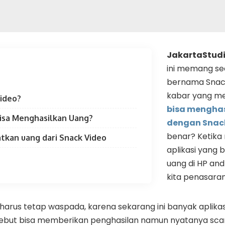
JakartaStud
ini memang sed
bernama Snack
kabar yang m
Video?
bisa mengha
Bisa Menghasilkan Uang?
dengan Snac
benar? Ketik
tkan uang dari Snack Video
aplikasi yang 
uang di HP an
kita penasaran
a harus tetap waspada, karena sekarang ini banyak aplika
rsebut bisa memberikan penghasilan namun nyatanya scam