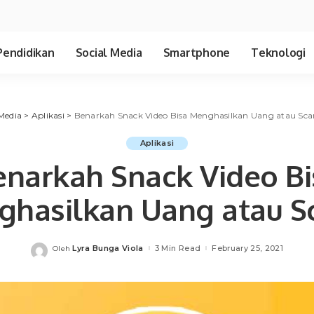
Pendidikan
Social Media
Smartphone
Teknologi
Media
>
Aplikasi
>
Benarkah Snack Video Bisa Menghasilkan Uang atau Sc
Aplikasi
enarkah Snack Video Bi
hasilkan Uang atau 
Lyra Bunga Viola
3 Min Read
February 25, 2021
Oleh
Posted
by