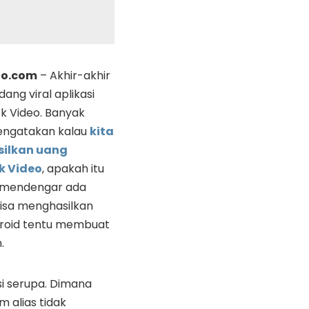
io.com
– Akhir-akhir
ang viral aplikasi
 Video. Banyak
engatakan kalau
kita
silkan uang
k Video
, apakah itu
a mendengar ada
bisa menghasilkan
droid tentu membuat
.
si serupa. Dimana
 alias tidak