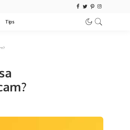
Tips
am?
sa
Scam?