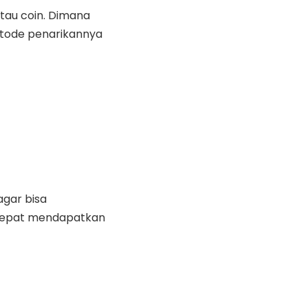
atau coin. Dimana
etode penarikannya
agar bisa
 cepat mendapatkan