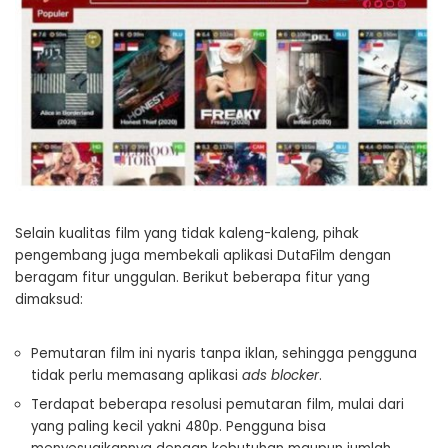
Selain kualitas film yang tidak kaleng-kaleng, pihak
pengembang juga membekali aplikasi DutaFilm
dengan
beragam fitur unggulan. Berikut beberapa fitur yang
dimaksud:
Pemutaran film ini nyaris tanpa iklan, sehingga pengguna
tidak perlu memasang aplikasi
ads blocker
.
Terdapat beberapa resolusi pemutaran film, mulai dari
yang paling kecil yakni 480p. Pengguna bisa