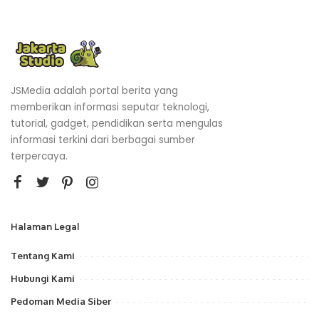
JSMedia adalah portal berita yang
memberikan informasi seputar teknologi,
tutorial, gadget, pendidikan serta mengulas
informasi terkini dari berbagai sumber
terpercaya.
Halaman Legal
Tentang Kami
Hubungi Kami
Pedoman Media Siber