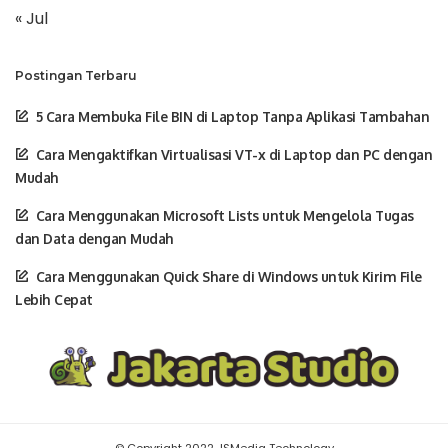
« Jul
Postingan Terbaru
5 Cara Membuka File BIN di Laptop Tanpa Aplikasi Tambahan
Cara Mengaktifkan Virtualisasi VT-x di Laptop dan PC dengan
Mudah
Cara Menggunakan Microsoft Lists untuk Mengelola Tugas
dan Data dengan Mudah
Cara Menggunakan Quick Share di Windows untuk Kirim File
Lebih Cepat