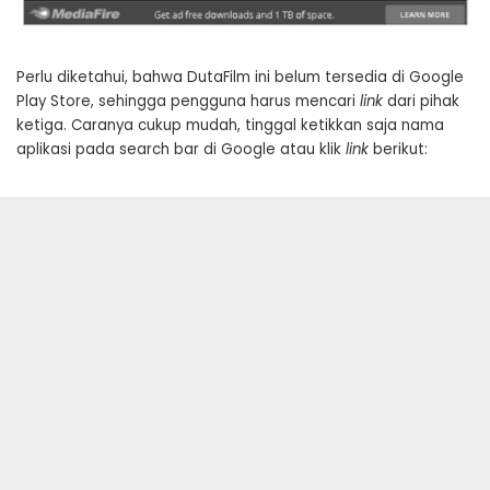
Perlu diketahui, bahwa DutaFilm ini belum tersedia di Google
Play Store, sehingga pengguna harus mencari
link
dari pihak
ketiga. Caranya cukup mudah, tinggal ketikkan saja nama
aplikasi pada search bar di Google atau klik
link
berikut: