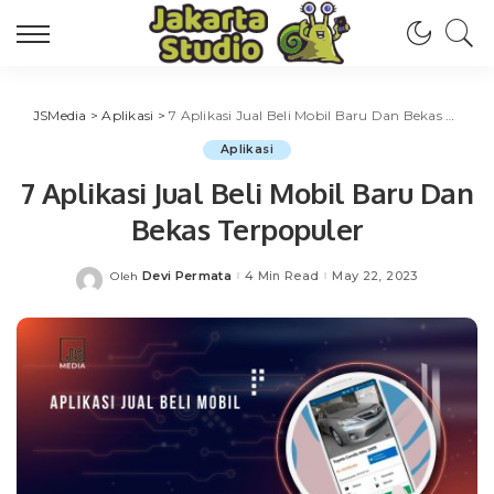
JSMedia
>
Aplikasi
>
7 Aplikasi Jual Beli Mobil Baru Dan Bekas Terpopuler
Aplikasi
7 Aplikasi Jual Beli Mobil Baru Dan
Bekas Terpopuler
Devi Permata
4 Min Read
May 22, 2023
Oleh
Posted
by