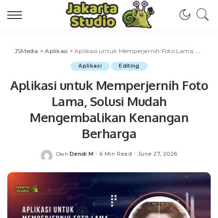
JSMedia
>
Aplikasi
>
Aplikasi untuk Memperjernih Foto Lama, Solusi Mudah Mengembalikan Kenangan Berharga
Aplikasi
Editing
Aplikasi untuk Memperjernih Foto
Lama, Solusi Mudah
Mengembalikan Kenangan
Berharga
Dendi M
6 Min Read
June 27, 2026
Oleh
Posted
by