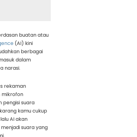
erdasan buatan atau
ligence
(AI) kini
dahkan berbagai
rmasuk dalam
 narasi.
ses rekaman
mikrofon
n pengisi suara
sekarang kamu cukup
lalu AI akan
menjadi suara yang
i.