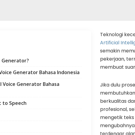
Teknologi kec
Artificial Intel
semakin memu
pekerjaan, te
ce Generator?
membuat suara
Voice Generator Bahasa Indonesia
I Voice Generator Bahasa
Jika dulu pro
membutuhkan 
berkualitas da
t to Speech
profesional, 
mengetik teks 
mengubahnya 
terdengar alam