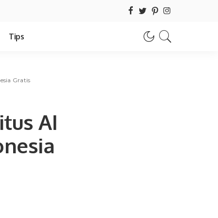
Tips
esia Gratis
tus AI
onesia