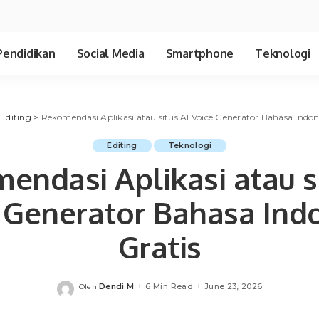
Pendidikan
Social Media
Smartphone
Teknologi
>
Editing
>
Rekomendasi Aplikasi atau situs AI Voice Generator Bahasa Indon
Editing
Teknologi
endasi Aplikasi atau si
 Generator Bahasa Ind
Gratis
Dendi M
6 Min Read
June 23, 2026
Oleh
Posted
by