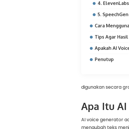
4. ElevenLabs
5. SpeechGen
Cara Mengguna
Tips Agar Hasil
Apakah AI Voic
Penutup
digunakan secara grat
Apa Itu AI
AI voice generator 
mengubah teks menja