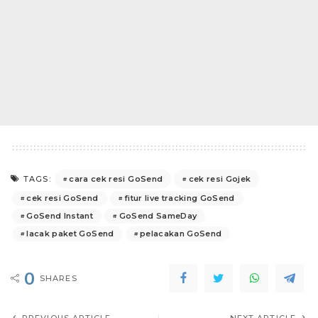
cara cek resi GoSend
cek resi Gojek
TAGS:
cek resi GoSend
fitur live tracking GoSend
GoSend Instant
GoSend SameDay
lacak paket GoSend
pelacakan GoSend
0
SHARES