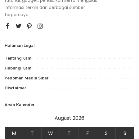
tutorial, gadget, pendidikan serta mengulas
informasi terkini dari berbagai sumber
terpercaya.
Halaman Legal
Tentang Kami
Hubungi Kami
Pedoman Media Siber
Disclaimer
Arsip Kalender
August 2026
M
T
W
T
F
S
S