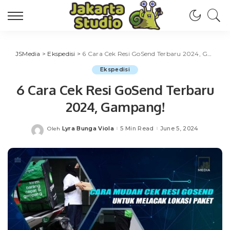
JSMedia
>
Ekspedisi
>
6 Cara Cek Resi GoSend Terbaru 2024, Gampang!
Ekspedisi
6 Cara Cek Resi GoSend Terbaru
2024, Gampang!
Lyra Bunga Viola
5 Min Read
June 5, 2024
Oleh
Posted
by