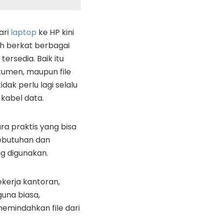
ari
laptop
ke HP kini
h berkat berbagai
tersedia. Baik itu
okumen, maupun file
idak perlu lagi selalu
kabel data.
a praktis yang bisa
 kebutuhan dan
g digunakan.
ekerja kantoran,
una biasa,
mindahkan file dari