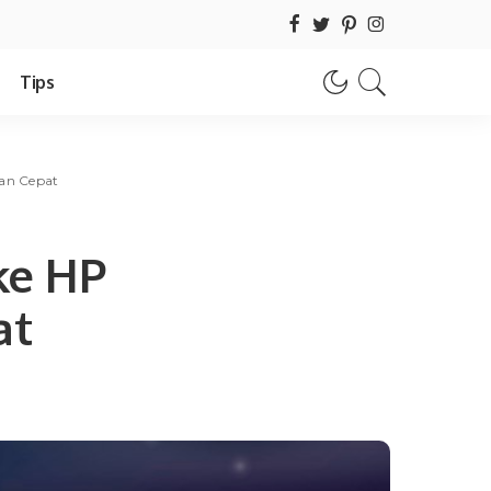
Tips
dan Cepat
ke HP
at