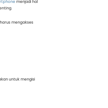
rtphone
menjadi hal
enting.
a harus mengakses
akan untuk mengisi