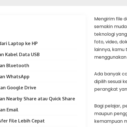
Mengirim file d
semakin muda
teknologi yang 
foto, video, d
 dari Laptop ke HP
lainnya, kamu t
an Kabel Data USB
menggunakan 
an Bluetooth
Ada banyak car
kan WhatsApp
dipilih sesuai
an Google Drive
perangkat yan
an Nearby Share atau Quick Share
Bagi pelajar, p
an Email
maupun pengg
fer File Lebih Cepat
kemampuan me