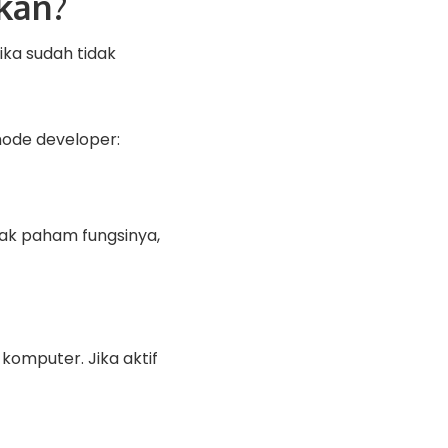
kan?
ka sudah tidak
ode developer:
idak paham fungsinya,
omputer. Jika aktif