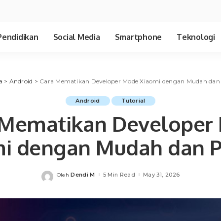
Pendidikan
Social Media
Smartphone
Teknologi
a
>
Android
>
Cara Mematikan Developer Mode Xiaomi dengan Mudah dan 
Android
Tutorial
 Mematikan Developer
i dengan Mudah dan P
Dendi M
5 Min Read
May 31, 2026
Oleh
Posted
by