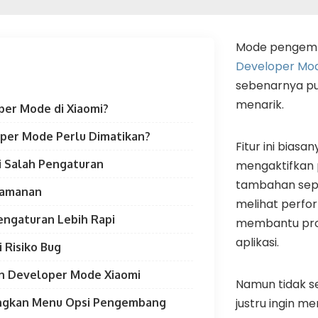
Mode pengem
Developer Mo
sebenarnya pu
menarik.
per Mode di Xiaomi?
per Mode Perlu Dimatikan?
Fitur ini bias
i Salah Pengaturan
mengaktifkan
tambahan sepe
eamanan
melihat perfo
engaturan Lebih Rapi
membantu pr
aplikasi.
 Risiko Bug
n Developer Mode Xiaomi
Namun tidak s
ngkan Menu Opsi Pengembang
justru ingin 