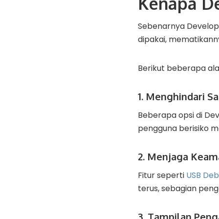
Kenapa De
Sebenarnya Develope
dipakai, mematikannya
Berikut beberapa a
1. Menghindari S
Beberapa opsi di De
pengguna berisiko me
2. Menjaga Keam
Fitur seperti
USB Deb
terus, sebagian pen
3. Tampilan Peng