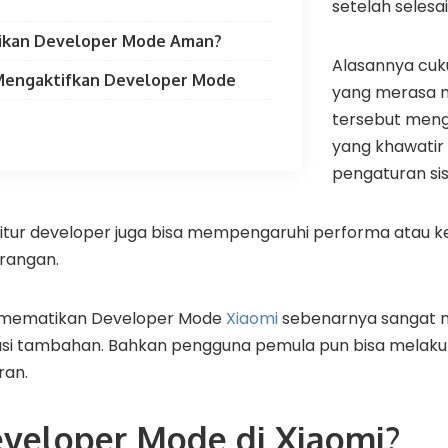
setelah selesa
ikan Developer Mode Aman?
Alasannya cu
Mengaktifkan Developer Mode
yang merasa 
tersebut meng
yang khawatir
pengaturan si
a fitur developer juga bisa mempengaruhi performa atau
arangan.
a mematikan Developer Mode
Xiaomi
sebenarnya sangat m
si tambahan. Bahkan pengguna pemula pun bisa melakuk
ran.
eveloper Mode di Xiaomi?