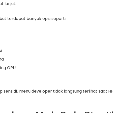
t lanjut.
ut terdapat banyak opsi seperti:
i
ma
ring GPU
p sensitif, menu developer tidak langsung terlihat saat H