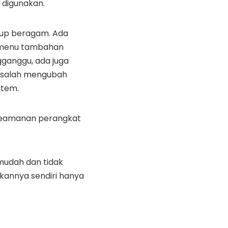
i digunakan.
kup beragam. Ada
menu tambahan
ganggu, ada juga
 salah mengubah
stem.
 keamanan perangkat
udah dan tidak
annya sendiri hanya