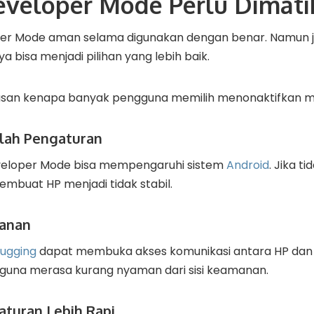
veloper Mode Perlu Dimati
r Mode aman selama digunakan dengan benar. Namun ji
 bisa menjadi pilihan yang lebih baik.
lasan kenapa banyak pengguna memilih menonaktifkan m
alah Pengaturan
veloper Mode bisa mempengaruhi sistem
Android
. Jika t
mbuat HP menjadi tidak stabil.
anan
ugging
dapat membuka akses komunikasi antara HP dan k
gguna merasa kurang nyaman dari sisi keamanan.
aturan Lebih Rapi