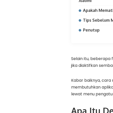
Xiaomi
Apakah Memat
Tips Sebelum 
Penutup
Selain itu, beberap
jika diaktifkan semb
Kabar baiknya, car
membutuhkan aplika
lewat menu pengatu
Apa Itu D