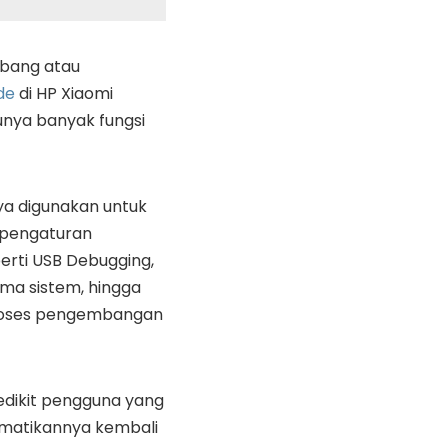
bang atau
de
di HP Xiaomi
nya banyak fungsi
anya digunakan untuk
 pengaturan
rti USB Debugging,
rma sistem, hingga
oses pengembangan
edikit pengguna yang
mematikannya kembali