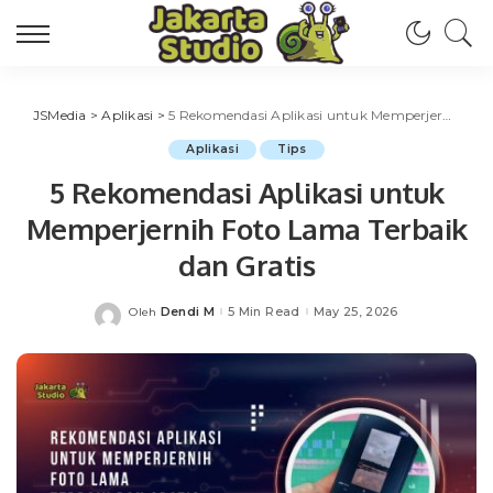
JSMedia
>
Aplikasi
>
5 Rekomendasi Aplikasi untuk Memperjernih Foto Lama Terbaik dan Gratis
Aplikasi
Tips
5 Rekomendasi Aplikasi untuk
Memperjernih Foto Lama Terbaik
dan Gratis
Dendi M
5 Min Read
May 25, 2026
Oleh
Posted
by