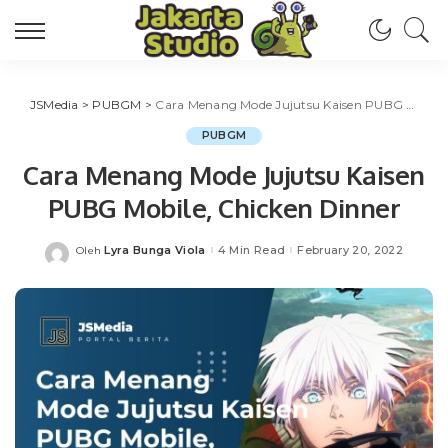
JSMedia
>
PUBGM
>
Cara Menang Mode Jujutsu Kaisen PUBG Mobile, Chicken Dinner
PUBGM
Cara Menang Mode Jujutsu Kaisen
PUBG Mobile, Chicken Dinner
Lyra Bunga Viola
4 Min Read
February 20, 2022
Oleh
Posted
by