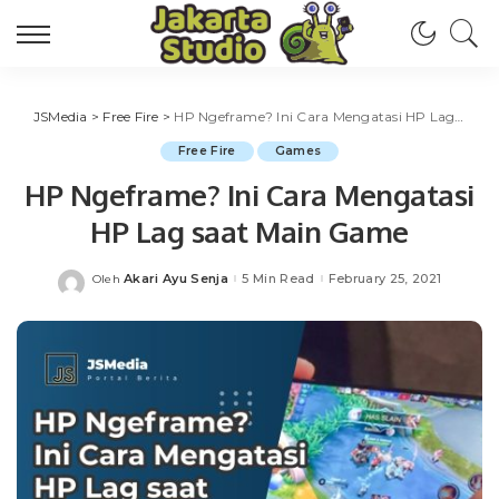
JSMedia
>
Free Fire
>
HP Ngeframe? Ini Cara Mengatasi HP Lag saat Main Game
Free Fire
Games
HP Ngeframe? Ini Cara Mengatasi
HP Lag saat Main Game
Akari Ayu Senja
5 Min Read
February 25, 2021
Oleh
Posted
by