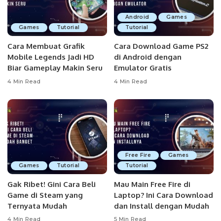
Android
Games
Games
Tutorial
Tutorial
Cara Membuat Grafik
Cara Download Game PS2
Mobile Legends Jadi HD
di Android dengan
Biar Gameplay Makin Seru
Emulator Gratis
4 Min Read
4 Min Read
Free Fire
Games
Games
Tutorial
Tutorial
Gak Ribet! Gini Cara Beli
Mau Main Free Fire di
Game di Steam yang
Laptop? Ini Cara Download
Ternyata Mudah
dan Install dengan Mudah
4 Min Read
5 Min Read