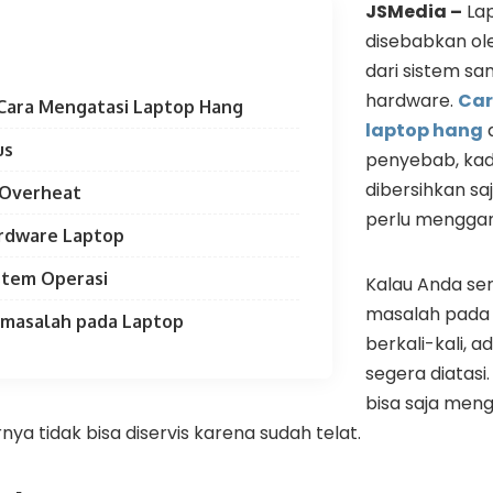
JSMedia –
Lap
disebabkan ol
dari sistem s
hardware.
Car
Cara Mengatasi Laptop Hang
laptop hang
d
us
penyebab, kad
dibersihkan sa
 Overheat
perlu mengga
ardware Laptop
stem Operasi
Kalau Anda se
masalah pada 
ermasalah pada Laptop
berkali-kali, 
segera diatasi.
bisa saja men
ya tidak bisa diservis karena sudah telat.