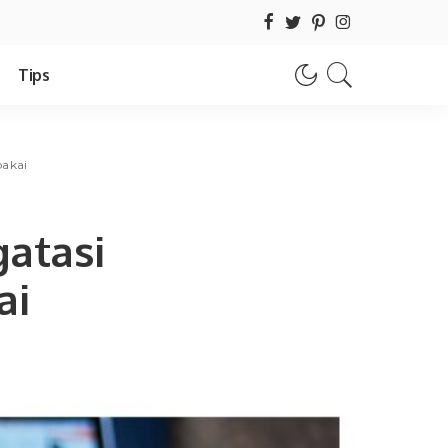
Tips
pakai
atasi
ai