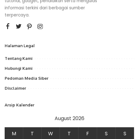
tutorial, gadget, pendidikan serta mengulas
informasi terkini dari berbagai sumber
terpercaya.
Halaman Legal
Tentang Kami
Hubungi Kami
Pedoman Media Siber
Disclaimer
Arsip Kalender
August 2026
M
T
W
T
F
S
S