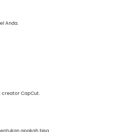
el Anda.
t creator CapCut.
enentukan apakah bisa