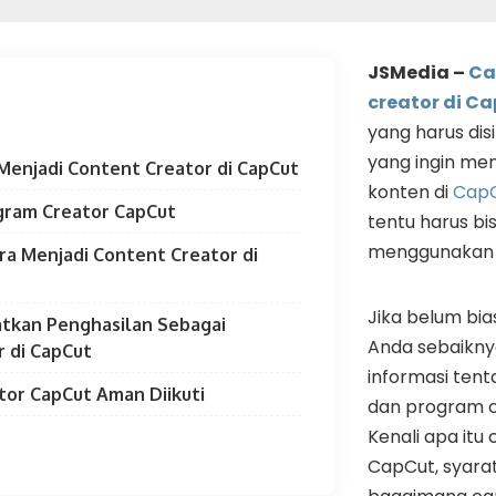
JSMedia –
Ca
creator di C
yang harus di
yang ingin me
Menjadi Content Creator di CapCut
konten di
Cap
gram Creator CapCut
tentu harus bi
menggunakan a
ra Menjadi Content Creator di
Jika belum bi
tkan Penghasilan Sebagai
Anda sebaikn
 di CapCut
informasi tent
tor CapCut Aman Diikuti
dan program c
Kenali apa itu
CapCut, syarat