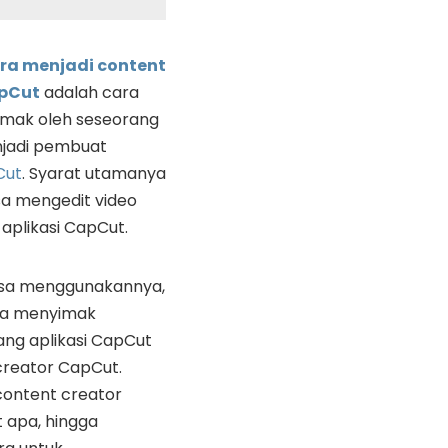
ra menjadi content
apCut
adalah cara
simak oleh seseorang
njadi pembuat
Cut
. Syarat utamanya
sa mengedit video
plikasi CapCut.
asa menggunakannya,
ya menyimak
ang aplikasi CapCut
reator CapCut.
 content creator
 apa, hingga