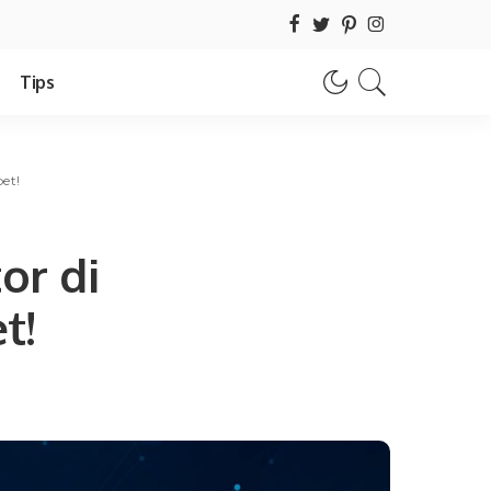
Tips
et!
or di
t!