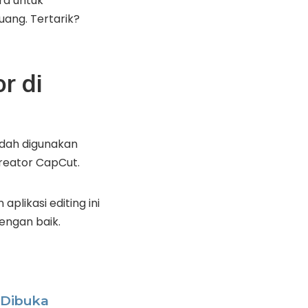
ra untuk
ang. Tertarik?
r di
udah digunakan
reator CapCut.
plikasi editing ini
engan baik.
 Dibuka