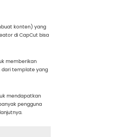
mbuat konten) yang
ator di CapCut bisa
tuk memberikan
 dari template yang
ntuk mendapatkan
h banyak pengguna
lanjutnya.