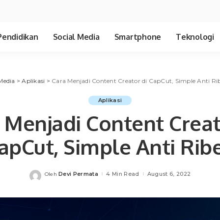
Pendidikan
Social Media
Smartphone
Teknologi
Media
>
Aplikasi
>
Cara Menjadi Content Creator di CapCut, Simple Anti Rib
Aplikasi
 Menjadi Content Creat
apCut, Simple Anti Ribe
Devi Permata
4 Min Read
August 6, 2022
Oleh
Posted
by