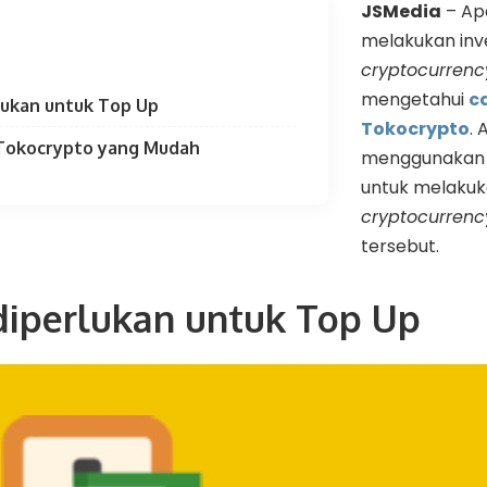
JSMedia
– Ap
melakukan inv
cryptocurrenc
mengetahui
c
lukan untuk Top Up
Tokocrypto
.
 Tokocrypto yang Mudah
menggunakan sa
untuk melaku
cryptocurrenc
tersebut.
diperlukan untuk Top Up