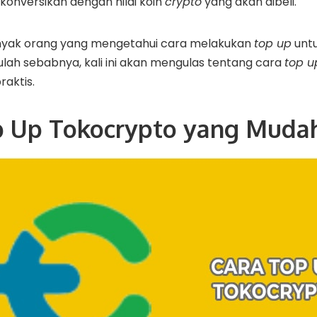
onversikan dengan nilai koin
crypto
yang akan dibeli.
anyak orang yang mengetahui cara melakukan
top up
unt
tulah sebabnya, kali ini akan mengulas tentang cara
top u
aktis.
p Up Tokocrypto yang Muda