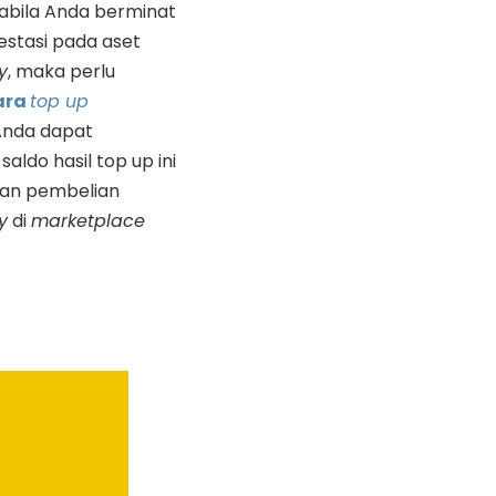
abila Anda berminat
estasi pada aset
y
, maka perlu
ara
top up
 Anda dapat
ldo hasil top up ini
kan pembelian
y
di
marketplace