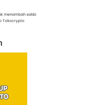
uk menambah saldo
p
Tokocrypto
h