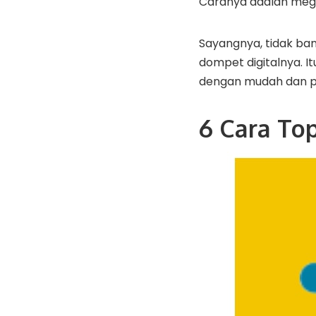
Caranya adalah megk
Sayangnya, tidak b
dompet digitalnya. I
dengan mudah dan pr
6 Cara To