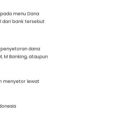
an pada menu Dana
l dari bank tersebut
 penyetoran dana
TM, M Banking, ataupun
oh menyetor lewat
donesia