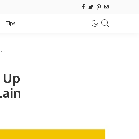
Tips
Lain
p Up
Lain