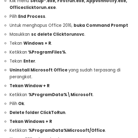
Klik menu
Setup*.exe, Firstrun.exe, Appvshnotify.exe,
Officeclicktorun.exe
.
Pilih
End Process
.
Untuk menghapus Office 2016,
buka Command Prompt
Masukkan
sc delete Clicktorunsvc
.
Tekan
Windows + R
.
Ketikkan
%ProgramFiles%
.
Tekan
Enter
.
Uninstall Microsoft Office
yang sudah terpasang di
perangkat.
Tekan Window + R
Ketikkan
%ProgramData%\Microsoft
.
Pilih
Ok
.
Delete folder ClickToRun
.
Tekan Windows + R
Ketikkan
%ProgramData%Microsoft/Office
.