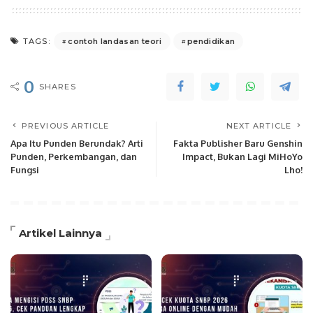
contoh landasan teori
pendidikan
TAGS:
0
SHARES
PREVIOUS ARTICLE
NEXT ARTICLE
Apa Itu Punden Berundak? Arti
Fakta Publisher Baru Genshin
Punden, Perkembangan, dan
Impact, Bukan Lagi MiHoYo
Fungsi
Lho!
Artikel Lainnya