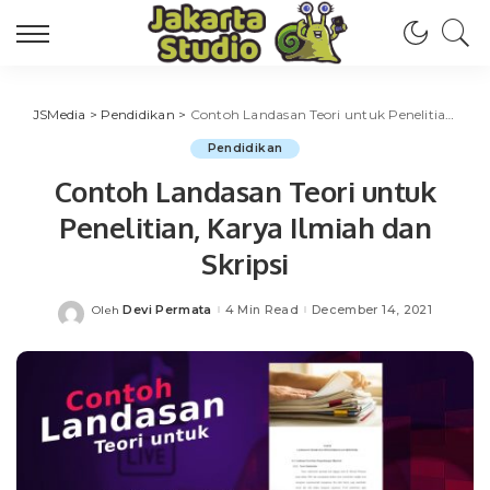
JSMedia
>
Pendidikan
>
Contoh Landasan Teori untuk Penelitian, Karya Ilmiah dan Skripsi
Pendidikan
Contoh Landasan Teori untuk
Penelitian, Karya Ilmiah dan
Skripsi
Devi Permata
4 Min Read
December 14, 2021
Oleh
Posted
by