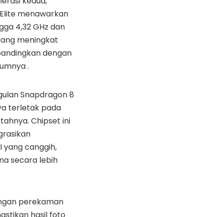
erasi kedua,
Elite menawarkan
gga 4,32 GHz dan
 yang meningkat
bandingkan dengan
lumnya .
gulan Snapdragon 8
nya terletak pada
ahnya. Chipset ini
grasikan
 yang canggih,
a secara lebih
kungan perekaman
stikan hasil foto