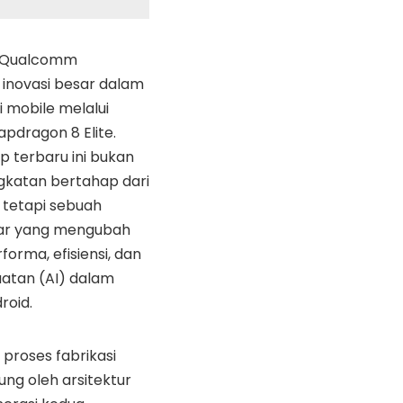
, Qualcomm
inovasi besar dalam
i mobile melalui
pdragon 8 Elite.
ip terbaru ini bukan
gkatan bertahap dari
 tetapi sebuah
ar yang mengubah
orma, efisiensi, dan
atan (AI) dalam
roid.
proses fabrikasi
ng oleh arsitektur