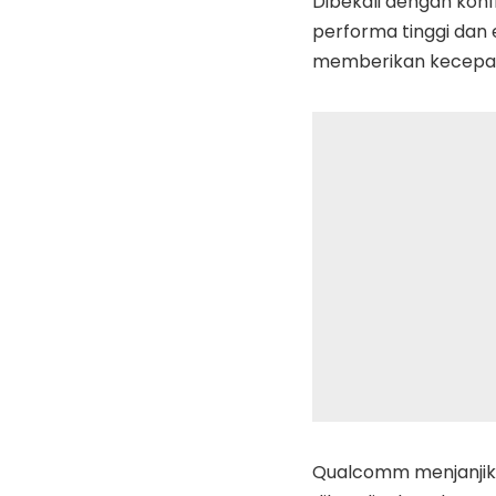
Dibekali dengan konfi
performa tinggi dan 
memberikan kecepat
Qualcomm menjanjika