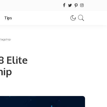
Tips
lagship
 Elite
hip