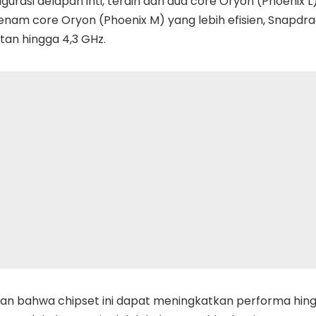
gurasi delapan inti, terdiri dari dua core Oryon (Phoenix
enam core Oryon (Phoenix M) yang lebih efisien, Snapdr
an hingga 4,3 GHz.
n bahwa chipset ini dapat meningkatkan performa hin