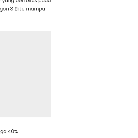
 L) yang berfokus pada
agon 8 Elite mampu
gga 40%