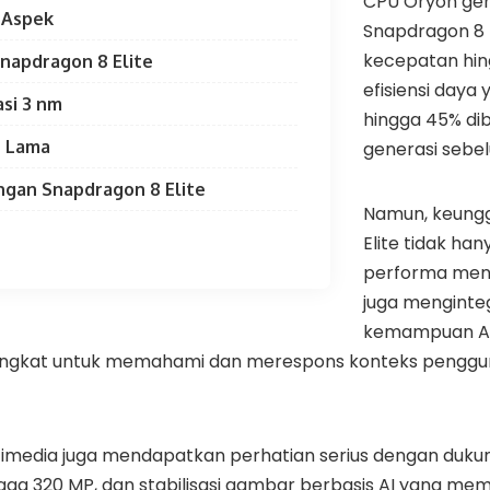
CPU Oryon gen
i Aspek
Snapdragon 8 
kecepatan hin
Snapdragon 8 Elite
efisiensi daya
asi 3 nm
hingga 45% di
n Lama
generasi sebe
ngan Snapdragon 8 Elite
Namun, keung
Elite tidak ha
performa ment
juga menginte
kemampuan AI
gkat untuk memahami dan merespons konteks penggun
multimedia juga mendapatkan perhatian serius dengan du
gga 320 MP, dan stabilisasi gambar berbasis AI yang mema