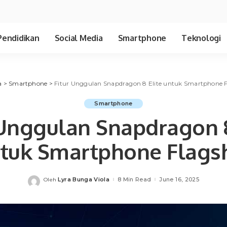
Pendidikan
Social Media
Smartphone
Teknologi
a
>
Smartphone
>
Fitur Unggulan Snapdragon 8 Elite untuk Smartphone F
Smartphone
 Unggulan Snapdragon 8
tuk Smartphone Flags
Lyra Bunga Viola
8 Min Read
June 16, 2025
Oleh
Posted
by