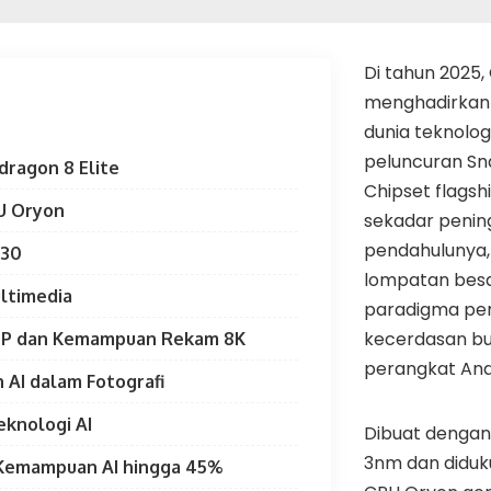
Di tahun 2025
menghadirkan 
dunia teknolog
peluncuran Sna
ragon 8 Elite
Chipset flagsh
U Oryon
sekadar penin
pendahulunya,
830
lompatan bes
ltimedia
paradigma perf
kecerdasan bu
MP dan Kemampuan Rekam 8K
perangkat And
n AI dalam Fotografi
knologi AI
Dibuat dengan 
3nm dan diduku
Kemampuan AI hingga 45%