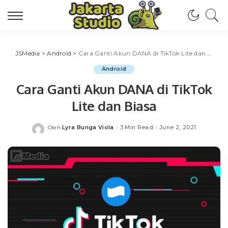
JSMedia
>
Android
>
Cara Ganti Akun DANA di TikTok Lite dan Biasa
Android
Cara Ganti Akun DANA di TikTok
Lite dan Biasa
Lyra Bunga Viola
3 Min Read
June 2, 2021
Oleh
Posted
by