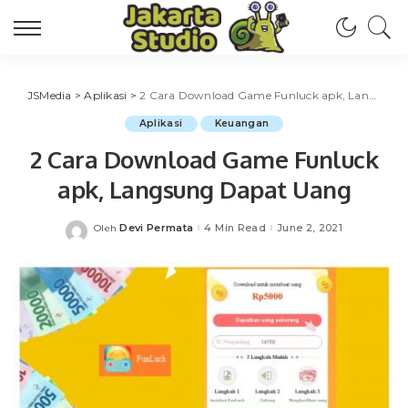
JSMedia
>
Aplikasi
>
2 Cara Download Game Funluck apk, Langsung Dapat Uang
Aplikasi
Keuangan
2 Cara Download Game Funluck
apk, Langsung Dapat Uang
Devi Permata
4 Min Read
June 2, 2021
Oleh
Posted
by