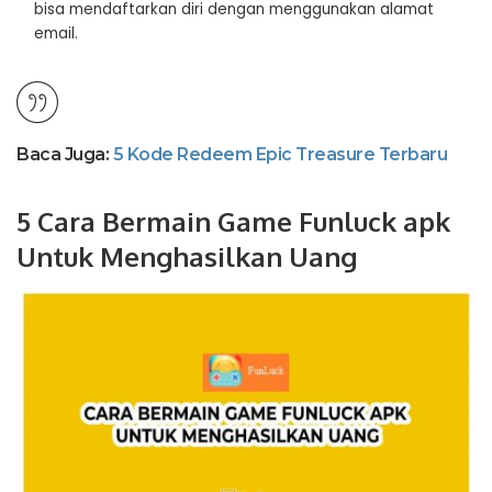
bisa mendaftarkan diri dengan menggunakan alamat
email.
Baca Juga:
5 Kode Redeem Epic Treasure Terbaru
5 Cara Bermain Game Funluck apk
Untuk Menghasilkan Uang