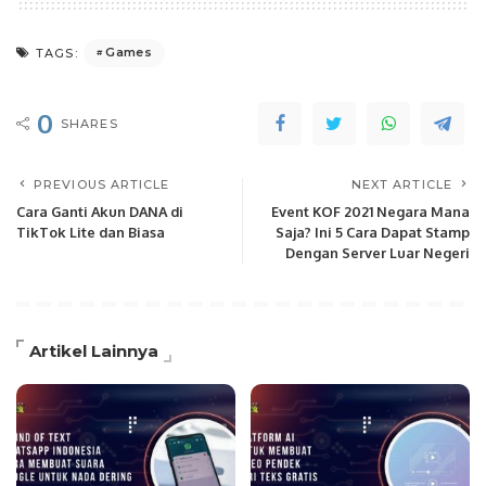
Games
TAGS:
0
SHARES
PREVIOUS ARTICLE
NEXT ARTICLE
Cara Ganti Akun DANA di
Event KOF 2021 Negara Mana
TikTok Lite dan Biasa
Saja? Ini 5 Cara Dapat Stamp
Dengan Server Luar Negeri
Artikel Lainnya