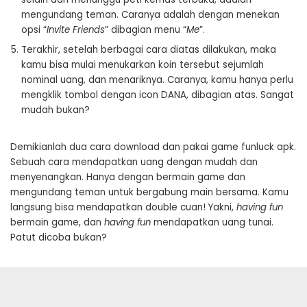
mengundang teman. Caranya adalah dengan menekan
opsi “
Invite Friends
” dibagian menu “
Me
”.
Terakhir, setelah berbagai cara diatas dilakukan, maka
kamu bisa mulai menukarkan koin tersebut sejumlah
nominal uang, dan menariknya. Caranya, kamu hanya perlu
mengklik tombol dengan icon DANA, dibagian atas. Sangat
mudah bukan?
Demikianlah dua cara download dan pakai game funluck apk.
Sebuah cara mendapatkan uang dengan mudah dan
menyenangkan. Hanya dengan bermain game dan
mengundang teman untuk bergabung main bersama. Kamu
langsung bisa mendapatkan double cuan! Yakni,
having fun
bermain game, dan
having fun
mendapatkan uang tunai.
Patut dicoba bukan?