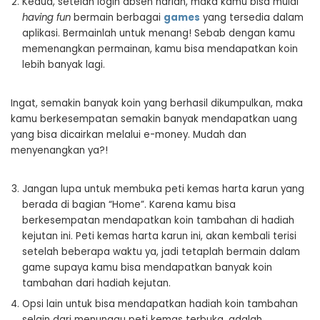
Kedua, setelah login absen harian, maka kamu bisa mulai
having fun
bermain berbagai
games
yang tersedia dalam
aplikasi. Bermainlah untuk menang! Sebab dengan kamu
memenangkan permainan, kamu bisa mendapatkan koin
lebih banyak lagi.
Ingat, semakin banyak koin yang berhasil dikumpulkan, maka
kamu berkesempatan semakin banyak mendapatkan uang
yang bisa dicairkan melalui e-money. Mudah dan
menyenangkan ya?!
Jangan lupa untuk membuka peti kemas harta karun yang
berada di bagian “Home”. Karena kamu bisa
berkesempatan mendapatkan koin tambahan di hadiah
kejutan ini. Peti kemas harta karun ini, akan kembali terisi
setelah beberapa waktu ya, jadi tetaplah bermain dalam
game supaya kamu bisa mendapatkan banyak koin
tambahan dari hadiah kejutan.
Opsi lain untuk bisa mendapatkan hadiah koin tambahan
selain dari menunggu peti kemas terbuka, adalah