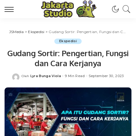
JSMedia
>
Ekspedisi
>
Gudang Sortir: Pengertian, Fungsi dan Cara Kerjanya
Ekspedisi
Gudang Sortir: Pengertian, Fungsi
dan Cara Kerjanya
Lyra Bunga Viola
9 Min Read
September 30, 2023
Oleh
Posted
by