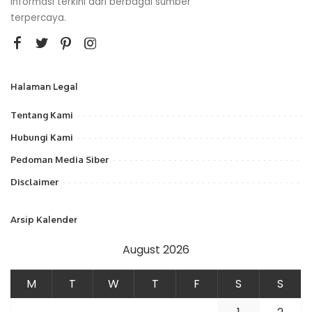
informasi terkini dari berbagai sumber
terpercaya.
Halaman Legal
Tentang Kami
Hubungi Kami
Pedoman Media Siber
Disclaimer
Arsip Kalender
August 2026
M
T
W
T
F
S
S