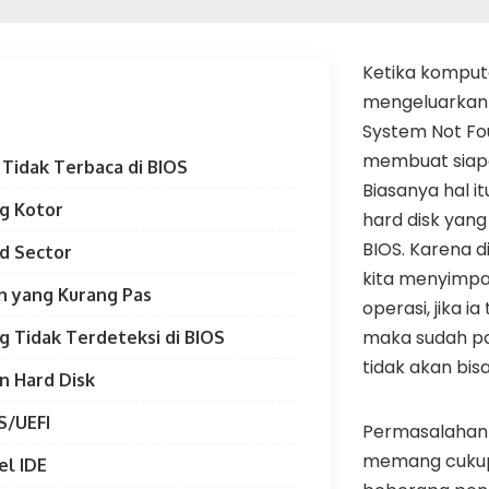
Ketika kompute
mengeluarkan
System Not Fo
membuat siapa
Tidak Terbaca di BIOS
Biasanya hal i
ng Kotor
hard disk yang 
BIOS. Karena d
ad Sector
kita menyimpa
n yang Kurang Pas
operasi, jika i
maka sudah pa
g Tidak Terdeteksi di BIOS
tidak akan bis
in Hard Disk
S/UEFI
Permasalahan
memang cukup 
el IDE