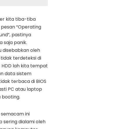
r kita tiba-tiba
 pesan “Operating
und”, pastinya
 saja panik.
tu disebabkan oleh
tidak terdeteksi di
i HDD lah kita tempat
n data sistem
a tidak terbaca di BIOS
sti PC atau laptop
a booting.
 semacam ini
sering dialami oleh