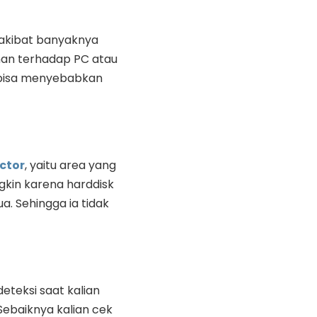
 akibat banyaknya
han terhadap PC atau
 bisa menyebabkan
ctor
, yaitu area yang
gkin karena harddisk
a. Sehingga ia tidak
teksi saat kalian
ebaiknya kalian cek