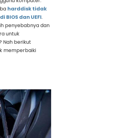
gguna komputer.
iba
harddisk tidak
di BIOS dan UEFI
.
 sih penyebabnya dan
ra untuk
 Nah berikut
tuk memperbaiki