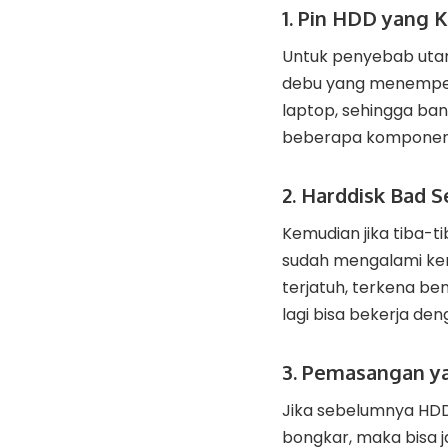
1. Pin HDD yang 
Untuk penyebab utam
debu yang menempel.
laptop, sehingga ba
beberapa komponen m
2. Harddisk Bad S
Kemudian jika tiba-ti
sudah mengalami keru
terjatuh, terkena be
lagi bisa bekerja de
3. Pemasangan y
Jika sebelumnya HDD 
bongkar, maka bisa 