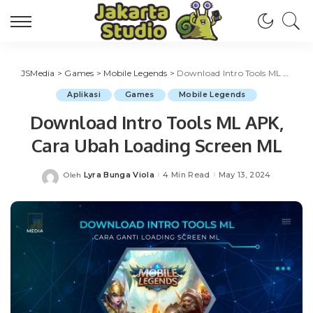
JSMedia
>
Games
>
Mobile Legends
>
Download Intro Tools ML APK, Cara Ubah Loading Screen ML
Aplikasi
Games
Mobile Legends
Download Intro Tools ML APK,
Cara Ubah Loading Screen ML
Lyra Bunga Viola
4 Min Read
May 13, 2024
Oleh
Posted
by