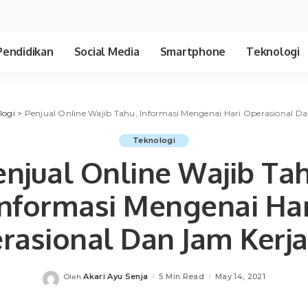
Pendidikan
Social Media
Smartphone
Teknologi
logi
>
Penjual Online Wajib Tahu, Informasi Mengenai Hari Operasional D
Teknologi
enjual Online Wajib Tah
Informasi Mengenai Har
rasional Dan Jam Kerja
Akari Ayu Senja
5 Min Read
May 14, 2021
Oleh
Posted
by