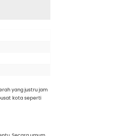
erah yang justru jam
usat kota seperti
tentu. Secara umum,