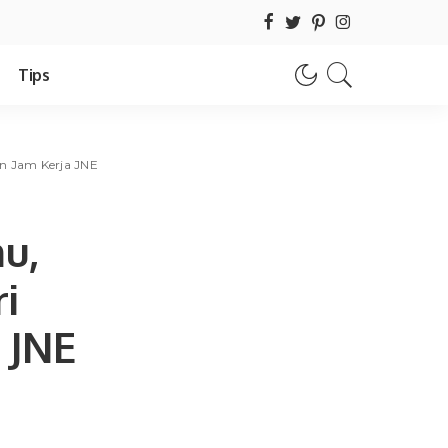
Tips
an Jam Kerja JNE
u,
i
 JNE