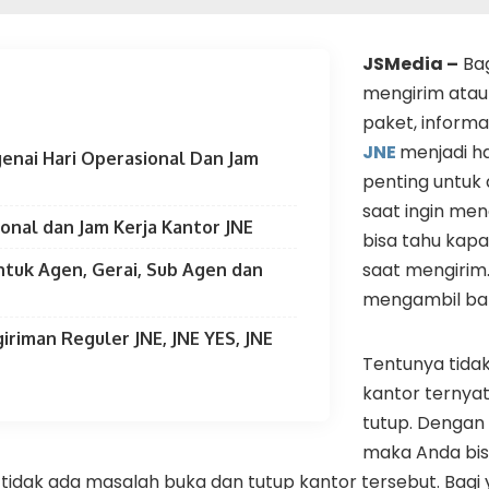
JSMedia –
Bag
mengirim ata
paket, informa
JNE
menjadi h
enai Hari Operasional Dan Jam
penting untuk d
saat ingin men
ional dan Jam Kerja Kantor JNE
bisa tahu kapa
saat mengirim. 
Untuk Agen, Gerai, Sub Agen dan
mengambil bar
giriman Reguler JNE, JNE YES, JNE
Tentunya tidak
kantor ternya
tutup. Dengan 
maka Anda bis
i, tidak ada masalah buka dan tutup kantor tersebut. B