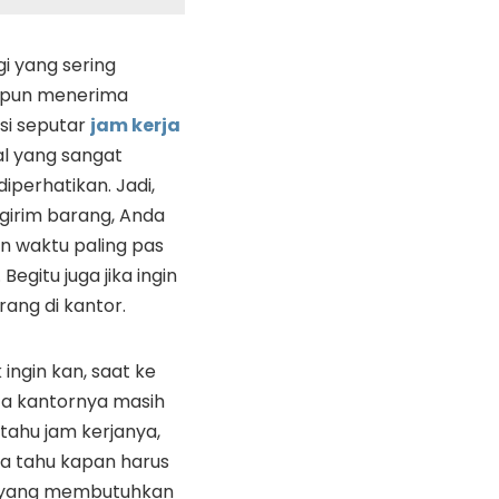
i yang sering
upun menerima
si seputar
jam kerja
al yang sangat
iperhatikan. Jadi,
girim barang, Anda
n waktu paling pas
Begitu juga jika ingin
ang di kantor.
 ingin kan, saat ke
ta kantornya masih
tahu jam kerjanya,
a tahu kapan harus
agi yang membutuhkan