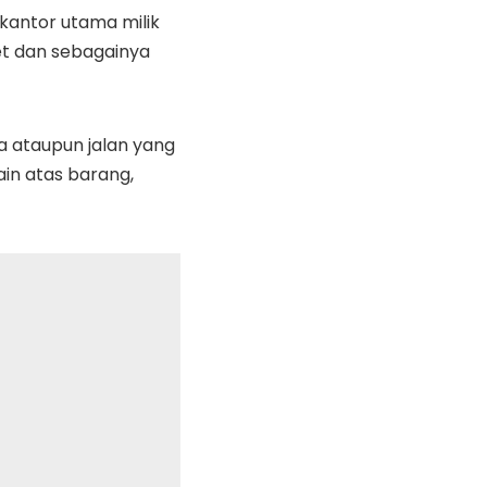
kantor utama milik
et dan sebagainya
ta ataupun jalan yang
ain atas barang,