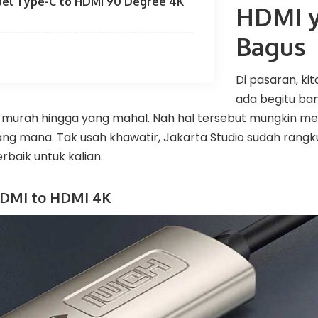
bel Type-C to HDMI 90 Degree 4K
HDMI 
Bagus
Di pasaran, k
ada begitu ba
g murah hingga yang mahal. Nah hal tersebut mungkin m
yang mana. Tak usah khawatir, Jakarta Studio sudah ran
rbaik untuk kalian.
 HDMI to HDMI 4K