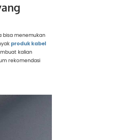
yang
ita bisa menemukan
nyak
produk kabel
embuat kalian
gkum rekomendasi