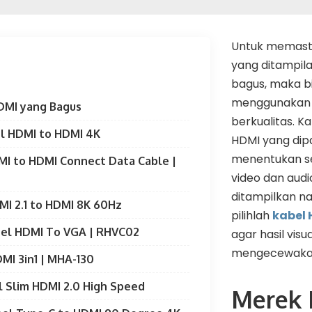
Untuk memasti
yang ditampila
bagus, maka bi
menggunakan 
DMI yang Bagus
berkualitas. K
el HDMI to HDMI 4K
HDMI yang dipa
menentukan se
MI to HDMI Connect Data Cable |
video dan aud
ditampilkan nan
I 2.1 to HDMI 8K 60Hz
pilihlah
kabel
el HDMI To VGA | RHVC02
agar hasil visu
mengecewak
DMI 3in1 | MHA-130
l Slim HDMI 2.0 High Speed
Merek 