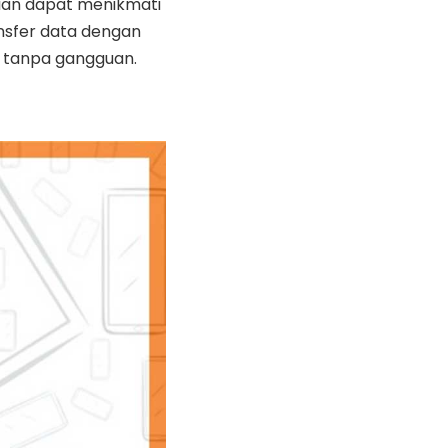
lian dapat menikmati
ansfer data dengan
r tanpa gangguan.