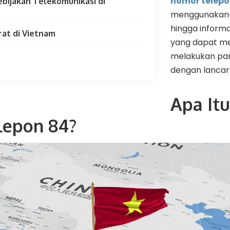
nomor telepo
ebijakan Telekomunikasi di
menggunakanny
hingga informa
at di Vietnam
yang dapat m
melakukan pan
dengan lancar
Apa It
lepon 84?