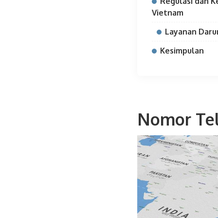
Regulasi dan K
Vietnam
Layanan Darur
Kesimpulan
Nomor Te