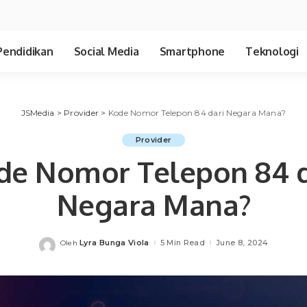
Pendidikan
Social Media
Smartphone
Teknologi
JSMedia
>
Provider
>
Kode Nomor Telepon 84 dari Negara Mana?
Provider
de Nomor Telepon 84 d
Negara Mana?
Lyra Bunga Viola
5 Min Read
June 8, 2024
Oleh
Posted
by