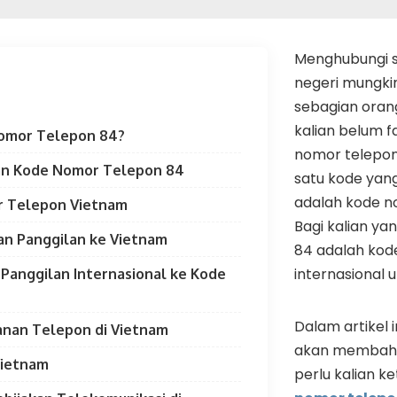
Menghubungi s
negeri mungkin
sebagian orang
kalian belum f
Nomor Telepon 84?
nomor telepon 
n Kode Nomor Telepon 84
satu kode yan
adalah kode n
 Telepon Vietnam
Bagi kalian ya
an Panggilan ke Vietnam
84 adalah kod
internasional 
a Panggilan Internasional ke Kode
Dalam artikel i
anan Telepon di Vietnam
akan membaha
Vietnam
perlu kalian k