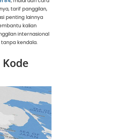
n 84
, mulai dari cara
a, tarif panggilan,
si penting lainnya
embantu kalian
ggilan internasional
 tanpa kendala.
u Kode