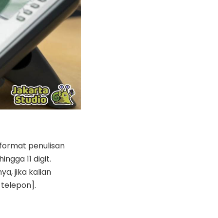
 format penulisan
ngga 11 digit.
a, jika kalian
telepon].