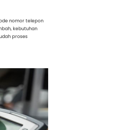
kode nomor telepon
mbah, kebutuhan
mudah proses