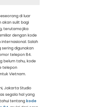
eseorang di luar
 akan sulit bagi
, terutama jika
amiliar dengan kode
internasional. Salah
g sering digunakan
omor telepon 84.
ng belum tahu, kode
e telepon
untuk Vietnam.
ni, Jakarta Studio
s segala hal yang
etahui tentang
kode