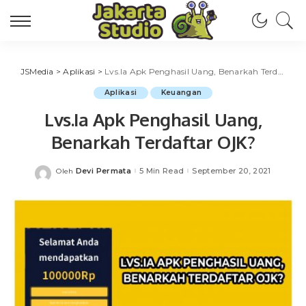
JSMedia
>
Aplikasi
>
Lvs.Ia Apk Penghasil Uang, Benarkah Terdaftar OJK?
Aplikasi
Keuangan
Lvs.Ia Apk Penghasil Uang,
Benarkah Terdaftar OJK?
Devi Permata
5 Min Read
September 20, 2021
Oleh
Posted
by