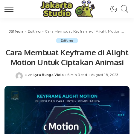
JSMedia
>
Editing
>
Cara Membuat Keyframe di Alight Motion Untuk Ciptakan Animasi
Editing
Cara Membuat Keyframe di Alight
Motion Untuk Ciptakan Animasi
Lyra Bunga Viola
6 Min Read
August 18, 2023
Oleh
Posted
by