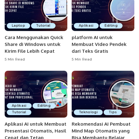
Laptop
Tutorial
Aplikasi
Editing
Cara Menggunakan Quick
platform AI untuk
Share di Windows untuk
Membuat Video Pendek
Kirim File Lebih Cepat
dari Teks Gratis
5 Min Read
5 Min Read
Aplikasi
Editing
Tutorial
Teknologi
Tips
Aplikasi AI untuk Membuat
Rekomendasi AI Pembuat
Presentasi Otomatis, Hasil
Mind Map Otomatis yang
Cepat dan Tetap
Bisa Membantu Belajar