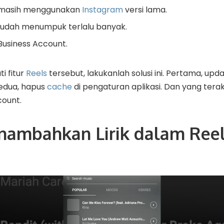
 masih menggunakan
Instagram
versi lama.
udah menumpuk terlalu banyak.
Business Account.
i fitur
Reels
tersebut, lakukanlah solusi ini. Pertama, upd
Kedua, hapus
cache
di pengaturan aplikasi. Dan yang terak
count.
nambahkan Lirik dalam Ree