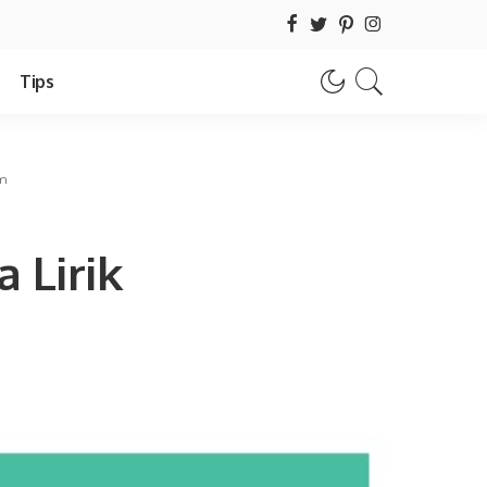
Tips
am
 Lirik