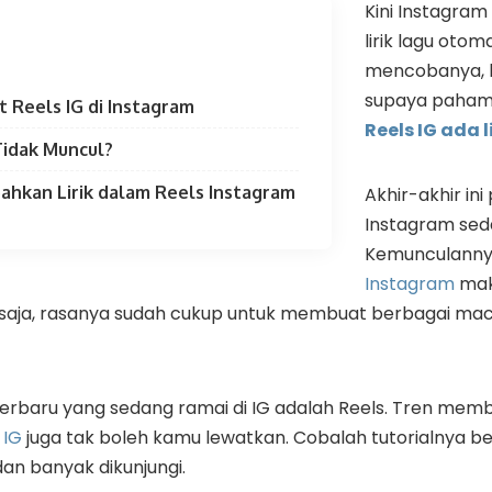
Kini Instagra
lirik lagu otom
mencobanya, b
supaya paha
 Reels IG di Instagram
Reels IG ada l
Tidak Muncul?
hkan Lirik dalam Reels Instagram
Akhir-akhir in
Instagram s
Kemunculann
Instagram
mak
saja, rasanya sudah cukup untuk membuat berbagai ma
 terbaru yang sedang ramai di IG adalah Reels. Tren membu
 IG
juga tak boleh kamu lewatkan. Cobalah tutorialnya ber
an banyak dikunjungi.