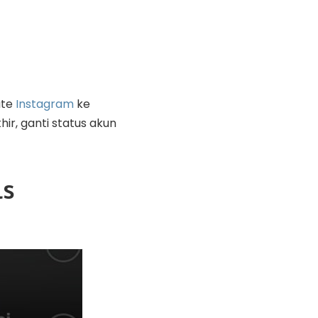
ate
Instagram
ke
hir, ganti status akun
ls