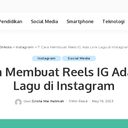
Pendidikan
Social Media
Smartphone
Teknologi
SMedia
>
Instagram
>
7 Cara Membuat Reels IG Ada Lirik Lagu di Instagr
Instagram
Social Media
a Membuat Reels IG Ada
Lagu di Instagram
Grista Mai Halimah
3 Min Read
May 19, 2023
Oleh
Posted
by