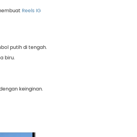
a membuat
Reels IG
ol putih di tengah.
a biru.
 dengan keinginan.