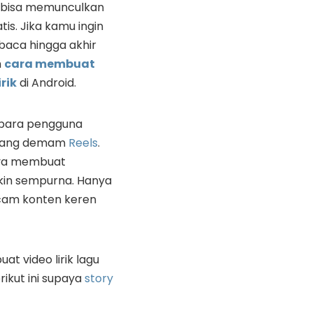
m bisa memunculkan
atis. Jika kamu ingin
aca hingga akhir
m
cara membuat
irik
di Android.
i para pengguna
edang demam
Reels
.
ya membuat
in sempurna. Hanya
cam konten keren
at video lirik lagu
ikut ini supaya
story