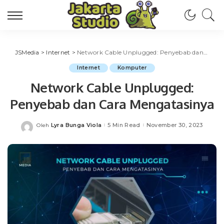
JSMedia
>
Internet
>
Network Cable Unplugged: Penyebab dan Cara Mengatasinya
Internet
Komputer
Network Cable Unplugged:
Penyebab dan Cara Mengatasinya
Lyra Bunga Viola
5 Min Read
November 30, 2023
Oleh
Posted
by