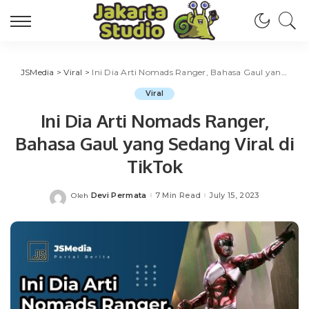
JSMedia
>
Viral
>
Ini Dia Arti Nomads Ranger, Bahasa Gaul yang Sedang Viral di TikTok
Viral
Ini Dia Arti Nomads Ranger,
Bahasa Gaul yang Sedang Viral di
TikTok
Devi Permata
7 Min Read
July 15, 2023
Oleh
Posted
by