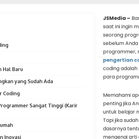
JSMedia –
Ban
saat ini ingin 
seorang prog
sebelum Anda 
ding
programmer, 
pengertian c
coding adalah 
n Hal Baru
para program
gkan yang Sudah Ada
r Coding
Memahami apa 
penting jika A
Programmer Sangat Tinggi (Karir
untuk belajar
Tapi jika suda
 Rumah
dasarnya tent
mengenai arti d
n Inovasi