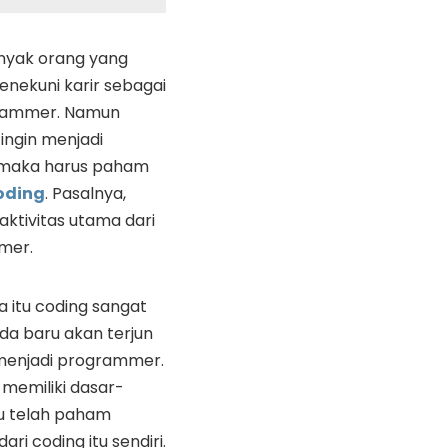
yak orang yang
menekuni karir sebagai
rammer. Namun
ingin menjadi
maka harus paham
oding
. Pasalnya,
aktivitas utama dari
mer.
itu coding sangat
nda baru akan terjun
 menjadi programmer.
h memiliki dasar-
u telah paham
ari coding itu sendiri.