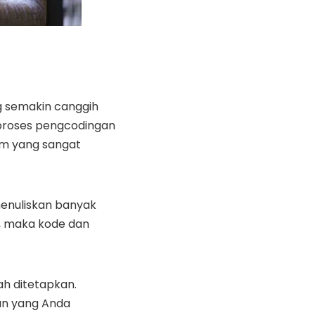
g semakin canggih
 proses pengcodingan
em yang sangat
enuliskan banyak
, maka kode dan
ah ditetapkan.
an yang Anda