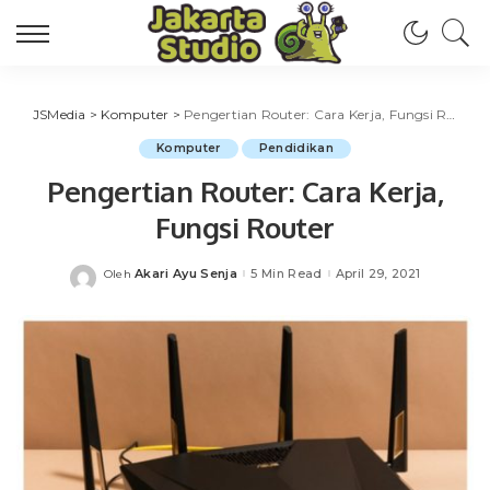
JSMedia
>
Komputer
>
Pengertian Router: Cara Kerja, Fungsi Router
Komputer
Pendidikan
Pengertian Router: Cara Kerja,
Fungsi Router
Akari Ayu Senja
5 Min Read
April 29, 2021
Oleh
Posted
by