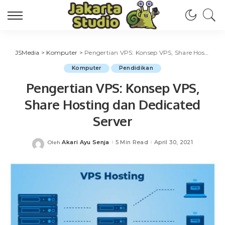
JSMedia
>
Komputer
>
Pengertian VPS: Konsep VPS, Share Hosting dan Dedicated Server
Komputer
Pendidikan
Pengertian VPS: Konsep VPS,
Share Hosting dan Dedicated
Server
Akari Ayu Senja
5 Min Read
April 30, 2021
Oleh
Posted
by