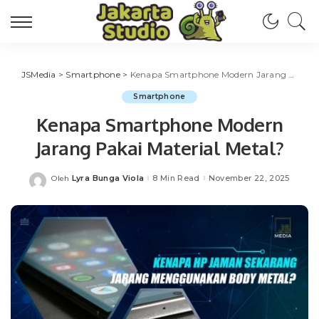
JSMedia
>
Smartphone
>
Kenapa Smartphone Modern Jarang Pakai Material Metal?
Smartphone
Kenapa Smartphone Modern
Jarang Pakai Material Metal?
Lyra Bunga Viola
8 Min Read
November 22, 2025
Oleh
Posted
by