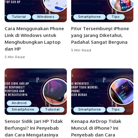
Tutorial
Windows
Smartphone
Tips
Cara Menggunakan Phone
Fitur Tersembunyi iPhone
Link di Windows untuk
yang Jarang Diketahui,
Menghubungkan Laptop
Padahal Sangat Berguna
dan HP
5 Min Read
5 Min Read
Android
Smartphone
Tutorial
Smartphone
Tips
Sensor Sidik Jari HP Tidak
Kenapa AirDrop Tidak
Berfungsi? Ini Penyebab
Muncul di iPhone? Ini
dan Cara Mengatasinya
Penyebab dan Cara